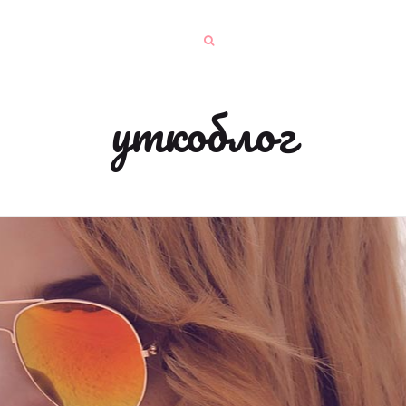
уткоблог