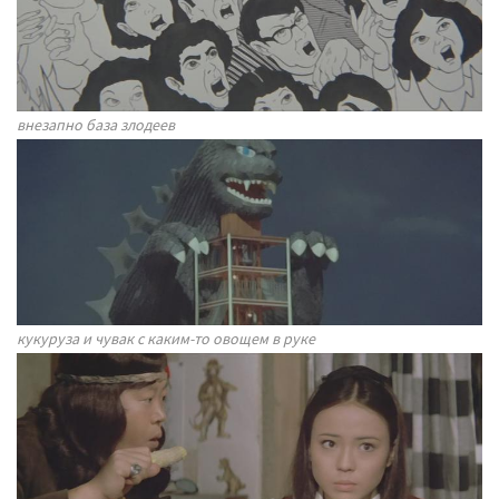
внезапно база злодеев
кукуруза и чувак с каким-то овощем в руке