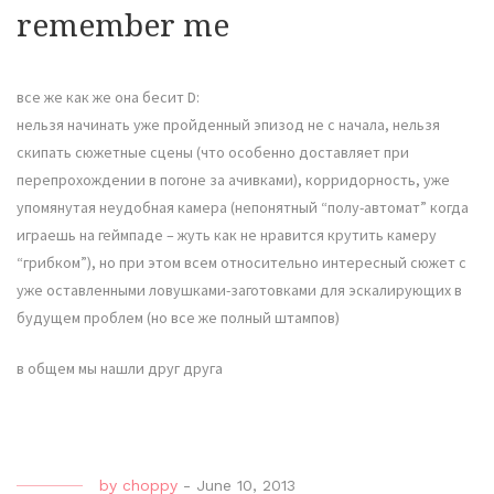
remember me
все же как же она бесит D:
нельзя начинать уже пройденный эпизод не с начала, нельзя
скипать сюжетные сцены (что особенно доставляет при
перепрохождении в погоне за ачивками), корридорность, уже
упомянутая неудобная камера (непонятный “полу-автомат” когда
играешь на геймпаде – жуть как не нравится крутить камеру
“грибком”), но при этом всем относительно интересный сюжет с
уже оставленными ловушками-заготовками для эскалирующих в
будущем проблем (но все же полный штампов)
в общем мы нашли друг друга
by
choppy
-
June 10, 2013