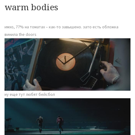
warm bodies
имхо, 77% на томатах – как-то завышено. зато есть обложка
винила the doors
ну еще тут любят бейсбол