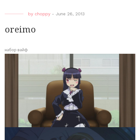
by
choppy
-
June 26, 2013
oreimo
набор вайф