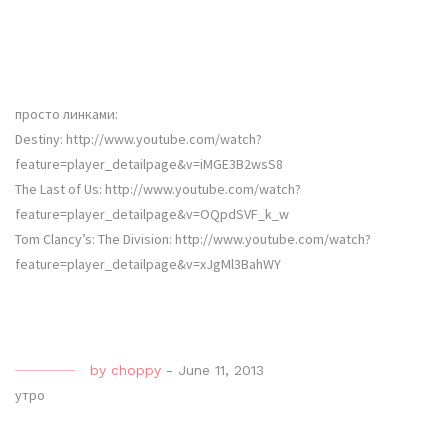
просто линками:
Destiny: http://www.youtube.com/watch?
feature=player_detailpage&v=iMGE3B2wsS8
The Last of Us: http://www.youtube.com/watch?
feature=player_detailpage&v=OQpdSVF_k_w
Tom Clancy’s: The Division: http://www.youtube.com/watch?
feature=player_detailpage&v=xJgMl3BahWY
by
choppy
-
June 11, 2013
утро