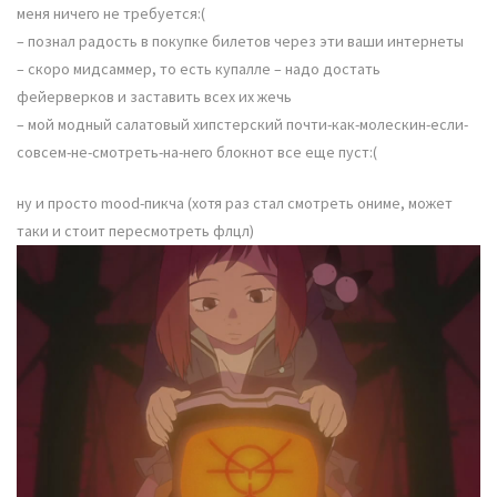
меня ничего не требуется:(
– познал радость в покупке билетов через эти ваши интернеты
– скоро мидсаммер, то есть купалле – надо достать
фейерверков и заставить всех их жечь
– мой модный салатовый хипстерский почти-как-молескин-если-
совсем-не-смотреть-на-него блокнот все еще пуст:(
ну и просто mood-пикча (хотя раз стал смотреть ониме, может
таки и стоит пересмотреть флцл)