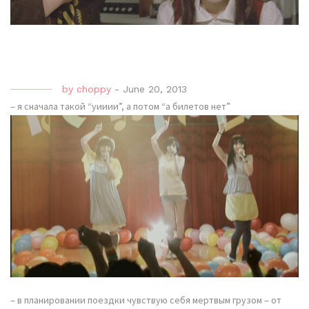
by
choppy
-
June 20, 2013
– я сначала такой “уииии”, а потом “а билетов нет”
– в планировании поездки чувствую себя мертвым грузом – от