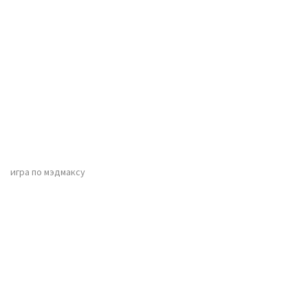
игра по мэдмаксу