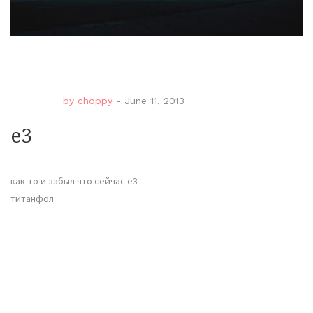
by
choppy
-
June 11, 2013
e3
как-то и забыл что сейчас е3
титанфол