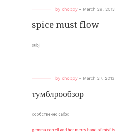
by
choppy
-
March 29, 2013
spice must flow
subj
by
choppy
-
March 27, 2013
тумблрообзор
сообственно сабж:
gemma correll and her merry band of misfits