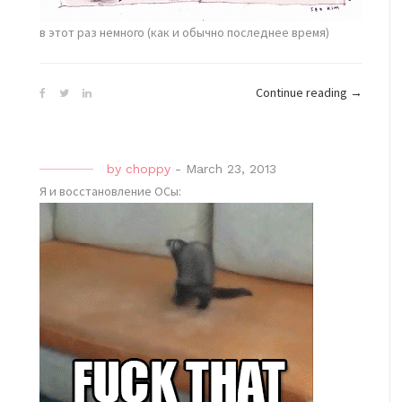
в этот раз немного (как и обычно последнее время)
“традиц
Continue reading
→
ворован
пост”
by
choppy
-
March 23, 2013
Я и восстановление ОСы: