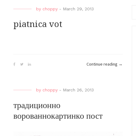
Se
by
choppy
-
March 29, 2013
fo
piatnica vot
“piatnica
Continue reading
→
vot”
by
choppy
-
March 26, 2013
традиционно
ворованнокартинко пост