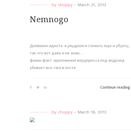
by
choppy
-
March 21, 2013
Nemnogo
Дневники идиота: я умудрился сломать еще и убунту,
так что вот даже и не знаю…
фанни факт: приложение вордпресса под андроид
убивает все таги в посте
Continue reading
by
choppy
-
March 19, 2013