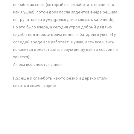
не работал софт (который начал работать после того
→
как я ушел), потом дома после апдейтов винда решила
не грузиться (и я умудрился даже сломать safe mode).
Но это было вчера, а сегодня утром добрый дядя из
службы поддержки молча поменял батарею в упсе. И у
соседей вроде все работает. Думаю, есть все шансы
починится дома (ставить новую винду как-то совсем не
хочется).
А пока все смеются с меня.
P.S.: еще и спам-боты как-то резко и дерзко стали
писать в комментариях