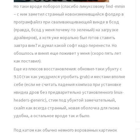
Но таки вроде поборол (спасибо линуксовому find -mmin
– с ним заметил странный новоизменивщийся фолдер в
програмфайлз при сваливающивающей винде в бсод
(правда, бсод у меня почему-то зеленый) на загрузке
драйверов), а хотя уже морально был готов ставить
завтра вин7 и думал какой софт надо перенести. Но
обошлось и винхп еще поживет у меня (скоро пять лет
как поставил).
Еще из плюсов восстановления: обновил-таки убунту с
9.10 (так как умудрился угробить grub) и местами вполне
себе (если не считать падения компиза при установке
нвидиа дров без предварительно установленного linux-
headers-generic), стим под убунтой замечательный,
скайп как всегда странный, новая оболочка для гнома
удобна, а остальное вроде так и было.
Под катом как обычно немного ворованных картинок