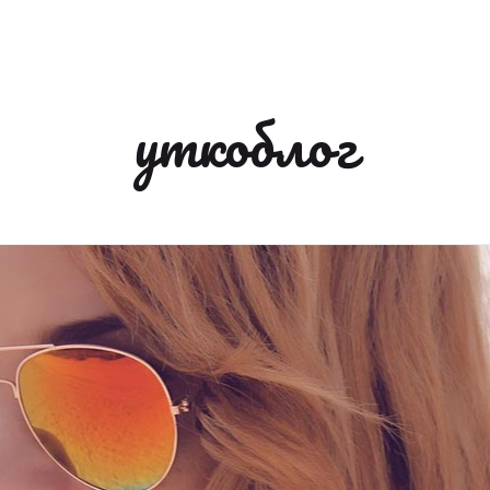
уткоблог