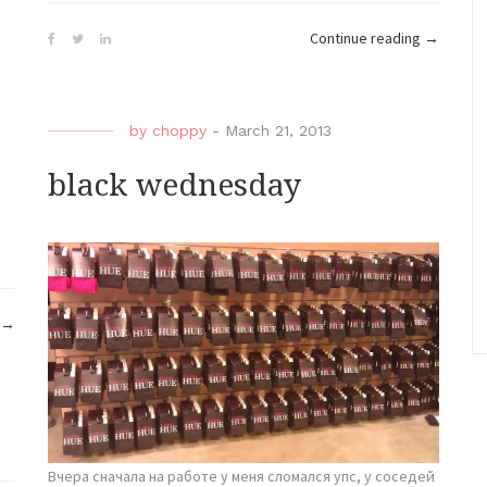
Continue reading
→
by
choppy
-
March 21, 2013
black wednesday
“Nemnogo”
→
Вчера сначала на работе у меня сломался упс, у соседей