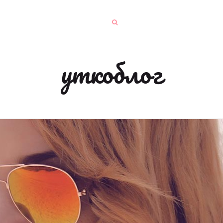
уткоблог