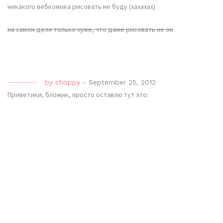
никакого вебкомика рисовать не буду (хахахах)
на самом деле только хуже, что даже рисовать не ок
by
choppy
-
September 25, 2012
Приветики, бложик, просто оставлю тут это: