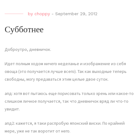
by
choppy
-
September 29, 2012
Субботнее
Доброутро, дневничок.
Идет полным ходом ничего неделанье и изображение из себя
овоща (это получается лучше всего). Так как выходные теперь
свободны, могу предаваться этим целые двое суток.
апд: хотя вот пытаюсь еще порисовать только хрень или какое-то
слишком личное получается, так что дневничок вряд ли что-то
увидит.
апд2: кажется, я таки распробую японский виски. По крайней
мере, уже не так воротит от него.