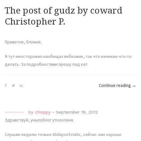
The post of gudz by coward
Christopher P.
Приветик, бложик.
Я тут неосторожно наобещал вебкомик, так что начинаю что-то
делать. За подробностями прошу под кат.
“The
Continue reading
→
post
of
gudz
by
choppy
-
September 19, 2012
by
Здравствуй, унылоблог уткооленя.
cowa
Chri
Слушаю неделю только 65daysofstatic, сейчас они хорошо
P.”