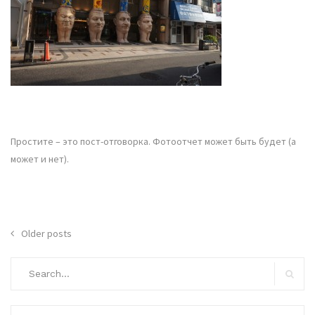
Простите – это пост-отговорка. Фотоотчет может быть будет (а
может и нет).
Posts
Older posts
navigation
Search
for:
Search