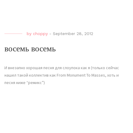
by
choppy
-
September 28, 2012
восемь восемь
И внезапно хорошая песня для слоупока как я (только сейчас
нашел такой коллектив как From Monument To Masses, хоть и
песня ниже “ремикс”)