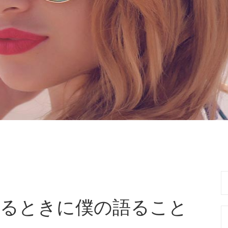
Se
5
fo
語るときに僕の語ること