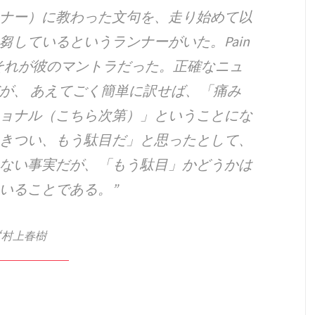
ナー）に教わった文句を、走り始めて以
しているというランナーがいた。Pain
s optional. それが彼のマントラだった。正確なニュ
が、 あえてごく簡単に訳せば、「痛み
ョナル（こちら次第）」ということにな
きつい、もう駄目だ」と思ったとして、
ない事実だが、「もう駄目」かどうかは
いることである。
村上春樹