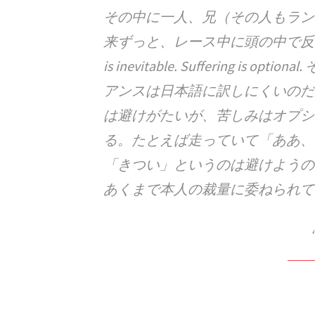
その中に一人、兄（その人もラン
来ずっと、レース中に頭の中で反芻
is inevitable. Suffering i
アンスは日本語に訳しにくいのだ
は避けがたいが、苦しみはオプシ
る。たとえば走っていて「ああ、
「きつい」というのは避けようの
あくまで本人の裁量に委ねられて