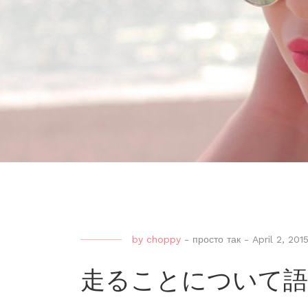
by
choppy
-
просто так
-
April 2, 201
走ることについて