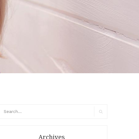
arch
r:
Search
Archives