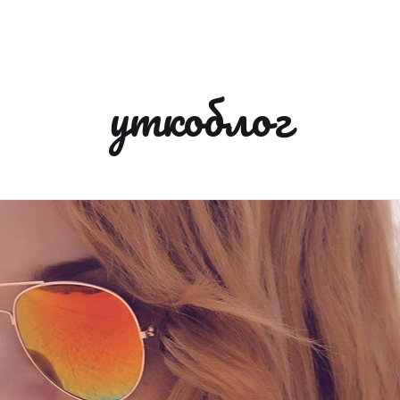
уткоблог