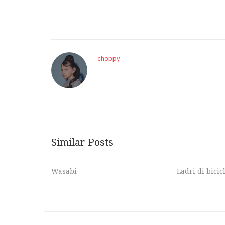
choppy
Similar Posts
Wasabi
Ladri di bicic